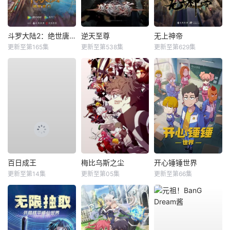
斗罗大陆2：绝世唐门
逆天至尊
无上神帝
更新至第165集
更新至第538集
更新至第629集
百日成王
梅比乌斯之尘
开心锤锤世界
更新至第14集
更新至第05集
更新至第66集