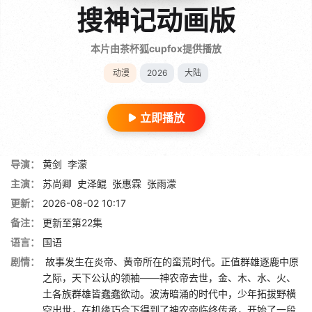
搜神记动画版
本片由茶杯狐cupfox提供播放
动漫
2026
大陆
立即播放
导演：
黄剑
李濛
主演：
苏尚卿
史泽鲲
张惠霖
张雨濛
更新：
2026-08-02 10:17
备注：
更新至第22集
语言：
国语
剧情：
故事发生在炎帝、黄帝所在的蛮荒时代。正值群雄逐鹿中原
之际，天下公认的领袖——神农帝去世，金、木、水、火、
土各族群雄皆蠢蠢欲动。波涛暗涌的时代中，少年拓拔野横
空出世，在机缘巧合下得到了神农帝临终传承，开始了一段