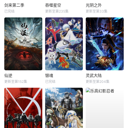
剑来第二季
吞噬星空
光阴之外
已完结
更新至第235集
更新至第33集
仙逆
银魂
灵武大陆
更新至第152集
已完结
更新至第204集