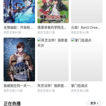
无限抽取：开局核平修仙世界动态漫
落第贤者的学院无双第二回转生，S等级作弊魔术师冒险记
元祖！BanG Dream酱
更新至第84集
更新至第07集
更新至第44集
我被困在同一天一千年动态漫
死灵法师！我即是天灾
掌门低调点
更新至第275集
更新至第07集
更新至第05集
正在热播
更多