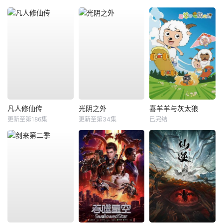
凡人修仙传
光阴之外
喜羊羊与灰太狼
更新至第186集
更新至第34集
已完结