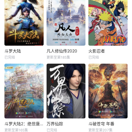
斗罗大陆
凡人修仙传2020
火影忍者
已完结
更新至第185集
已完结
斗罗大陆2：绝世唐门
万界仙踪
斗破苍穹 年番
更新至第165集
已完结
更新至第207集