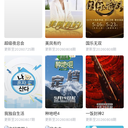
超级夜总会
美凤有约
国乐无双
更新至20260725期
更新至20260808期
更新至20260808期
我独自生活
种地吧4
一饭封神2
更新至20260807期
更新至20260808期
更新至20260808期