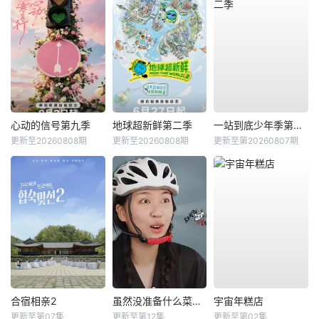
心动的信号第九季
地球超新鲜第二季
一站到底少年季第二季
更新至20260808期
更新至20260808期
更新至第20260807期
合宿相亲2
虽然没准备什么菜第四季
宇宙年糕店
更新至第07集
更新至第12集
更新至第02集