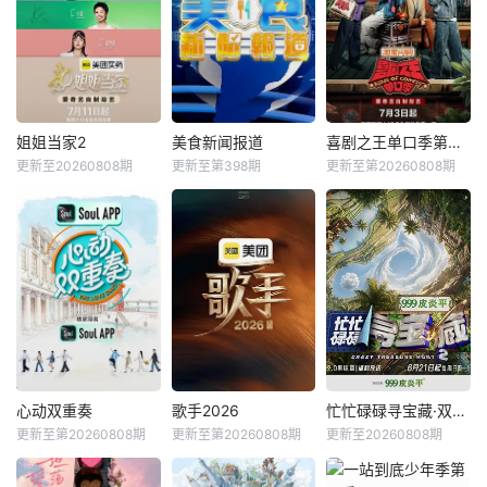
姐姐当家2
美食新闻报道
喜剧之王单口季第三季
更新至20260808期
更新至第398期
更新至第20260808期
心动双重奏
歌手2026
忙忙碌碌寻宝藏·双人成行季
更新至第20260808期
更新至第20260808期
更新至20260808期