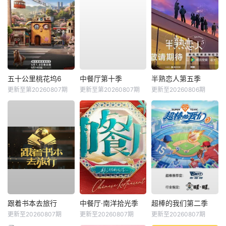
五十公里桃花坞6
中餐厅第十季
半熟恋人第五季
更新至第20260807期
更新至第20260807期
更新至20260806期
跟着书本去旅行
中餐厅·南洋拾光季
超棒的我们第二季
更新至20260807期
更新至20260807期
更新至20260807期