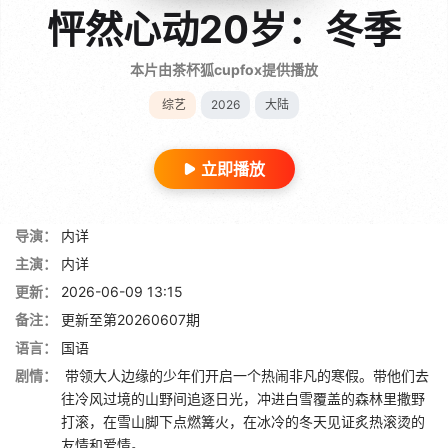
怦然心动20岁：冬季
本片由茶杯狐cupfox提供播放
综艺
2026
大陆
立即播放
导演：
内详
主演：
内详
更新：
2026-06-09 13:15
备注：
更新至第20260607期
语言：
国语
剧情：
带领大人边缘的少年们开启一个热闹非凡的寒假。带他们去
往冷风过境的山野间追逐日光，冲进白雪覆盖的森林里撒野
打滚，在雪山脚下点燃篝火，在冰冷的冬天见证炙热滚烫的
友情和爱情。