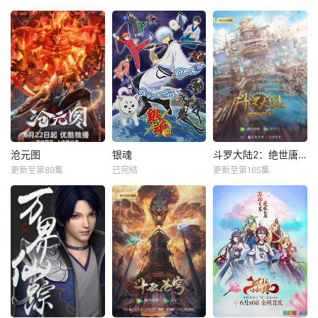
沧元图
银魂
斗罗大陆2：绝世唐门
更新至第89集
已完结
更新至第165集