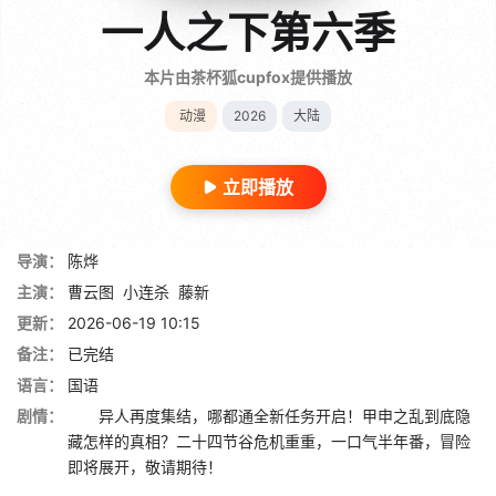
一人之下第六季
本片由茶杯狐cupfox提供播放
动漫
2026
大陆
立即播放
导演：
陈烨
主演：
曹云图
小连杀
藤新
更新：
2026-06-19 10:15
备注：
已完结
语言：
国语
剧情：
异人再度集结，哪都通全新任务开启！甲申之乱到底隐
藏怎样的真相？二十四节谷危机重重，一口气半年番，冒险
即将展开，敬请期待！