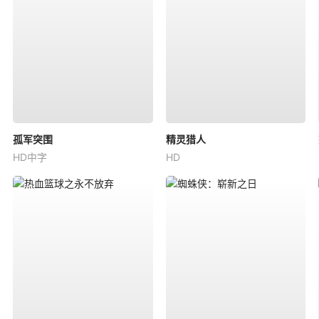
孤军突围
精灵猎人
HD中字
HD