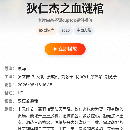
狄仁杰之血谜棺
本片由茶杯狐cupfox提供播放
剧情片
2026
中国大陆
立即播放
导演：
项晖
主演：
罗立群
杜奕衡
张成凯
刘芯予
侍宣如
顾旭希
胡竞予
陈心
更新：
2026-06-13 16:15
备注：
HD
语言：
汉语普通话
剧情：
上元佳节，离奇血案从天而降，狄仁杰以命为契，孤身踏入
诡局。他拨开重重迷雾，循迹追凶，步步惊心。勘破连环重
案，洞悉人心执念，终将契丹内奸潜伏二十载、震动朝野的
惊天阴谋昭示于天下。生死一局，真相昭然若揭，天地为之