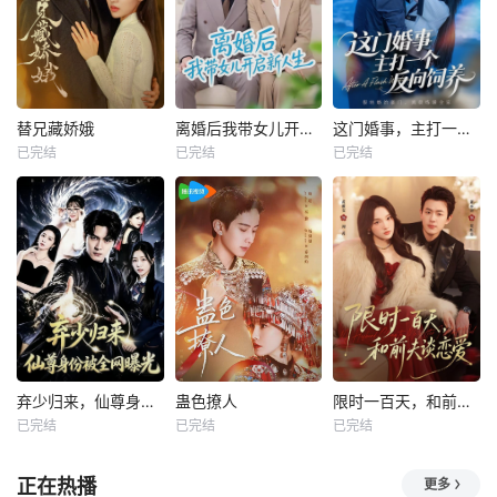
替兄藏娇娥
离婚后我带女儿开启新人生
这门婚事，主打一个反向饲养
已完结
已完结
已完结
弃少归来，仙尊身份被全网曝光
蛊色撩人
限时一百天，和前夫谈恋爱
已完结
已完结
已完结
正在热播
更多