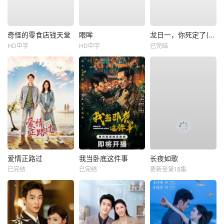
奇怪的零食店钱天堂
眼眸
龙日一，你死定了(短剧)
HD中字
HD中字
已完结
爱情正路过
我当卧底这件事
长夜如歌
已完结
已完结
更新至第18集