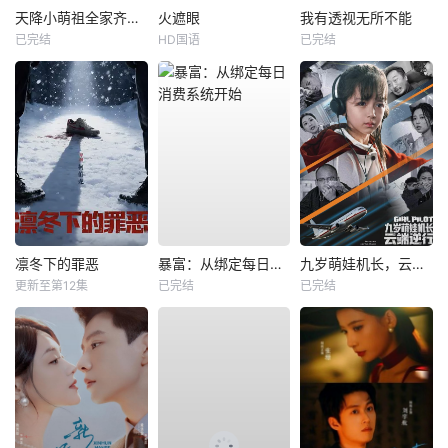
天降小萌祖全家齐齐宠
火遮眼
我有透视无所不能
已完结
HD国语
已完结
凛冬下的罪恶
暴富：从绑定每日消费系统开始
九岁萌娃机长，云端逆行
更新至第12集
已完结
已完结