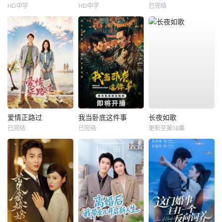
HD中字
HD中字
已完结
爱情正路过
我当卧底这件事
长夜如歌
已完结
已完结
更新至第18集