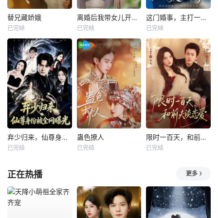
替兄藏娇娥
离婚后我带女儿开启新人生
这门婚事，主打一个反向饲养
已完结
已完结
已完结
弃少归来，仙尊身份被全网曝光
蛊色撩人
限时一百天，和前夫谈恋爱
已完结
已完结
已完结
正在热播
更多