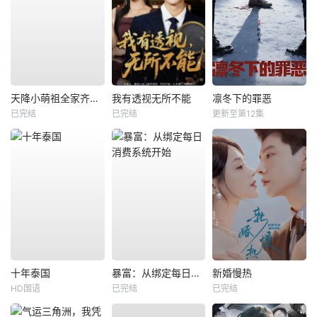
天降小萌祖全家齐齐宠
我有透视无所不能
凛冬下的罪恶
已完结
已完结
更新至第12集
十年泰国
暴富：从绑定每日消费系统开始
新婚慢热
HD国语
已完结
已完结