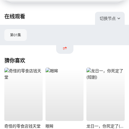
在线观看
切换节点
第01集
猜你喜欢
奇怪的零食店钱天堂
眼眸
龙日一，你死定了(短剧)