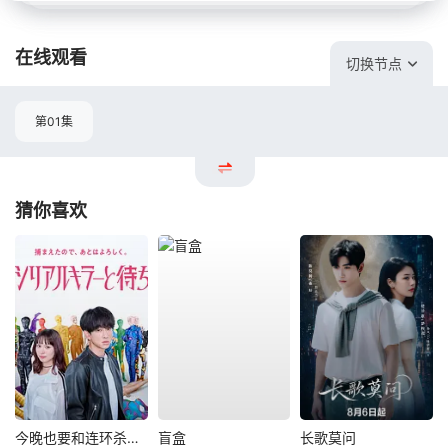
在线观看
切换节点
第01集
猜你喜欢
今晚也要和连环杀手约会
盲盒
长歌莫问