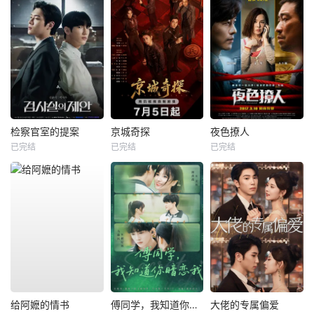
检察官室的提案
京城奇探
夜色撩人
已完结
已完结
已完结
给阿嬷的情书
傅同学，我知道你暗恋我
大佬的专属偏爱