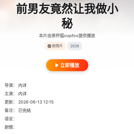
前男友竟然让我做小
秘
本片由茶杯狐cupfox提供播放
剧情片
2026
立即播放
导演：
内详
主演：
内详
更新：
2026-06-13 12:15
备注：
已完结
语言：
剧情：