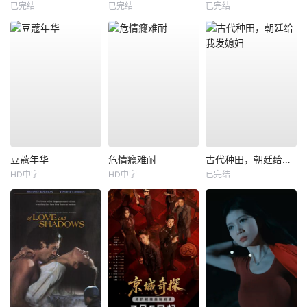
已完结
已完结
已完结
豆蔻年华
危情瘾难耐
古代种田，朝廷给我发媳妇
HD中字
HD中字
已完结