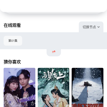
在线观看
切换节点
第01集
猜你喜欢