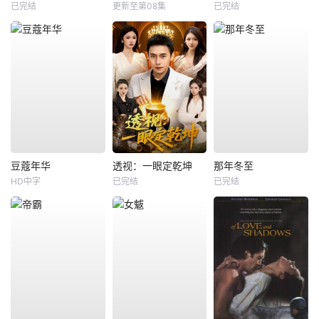
已完结
更新至第08集
已完结
豆蔻年华
透视：一眼定乾坤
那年冬至
HD中字
已完结
已完结