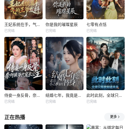
王妃系统在手，气的王爷发抖
你是我的璀璨星辰
七零有点恬
已完结
已完结
已完结
侍妾一身反骨，奈何侯爷只宠长公主
结婚七年，我竟是老公小青梅的替身
此时此刻，全球只有我知道未来
已完结
已完结
已完结
正在热播
更多