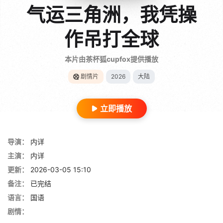
气运三角洲，我凭操
作吊打全球
本片由茶杯狐cupfox提供播放
剧情片
2026
大陆
立即播放
导演：
内详
主演：
内详
更新：
2026-03-05 15:10
备注：
已完结
语言：
国语
剧情：