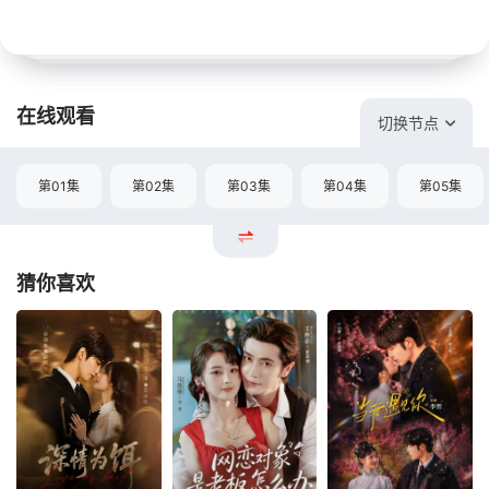
在线观看
切换节点
第01集
第02集
第03集
第04集
第05集
猜你喜欢