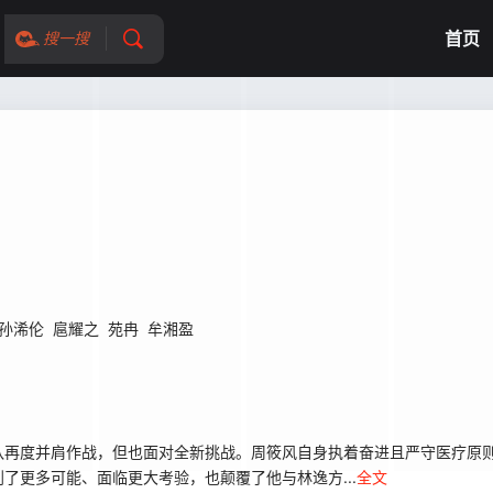
首页
搜一搜
孙浠伦
扈耀之
苑冉
牟湘盈
队再度并肩作战，但也面对全新挑战。周筱风自身执着奋进且严守医疗原
了更多可能、面临更大考验，也颠覆了他与林逸方...
全文