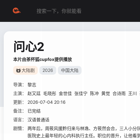
问心2
本片由茶杯狐cupfox提供播放
大陆剧
2026
中国大陆
导演：
黎志
主演：
赵又廷
毛晓彤
金世佳
张佳宁
陈冲
黄觉
合诗雨
王川
更新：
2026-07-04 20:16
备注：
已完结
语言：
汉语普通话
剧情：
两年后，周筱风援黔归来与林逸、方筱然会合，三人小分
医院史上最年轻的心内科执行主任。职位的晋升，让他看到