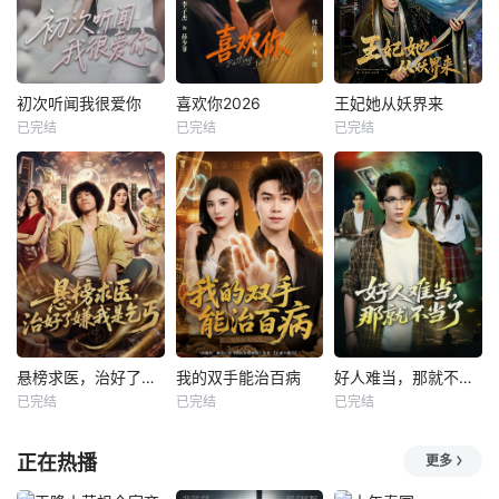
初次听闻我很爱你
喜欢你2026
王妃她从妖界来
已完结
已完结
已完结
悬榜求医，治好了嫌我是乞丐
我的双手能治百病
好人难当，那就不当了
已完结
已完结
已完结
正在热播
更多