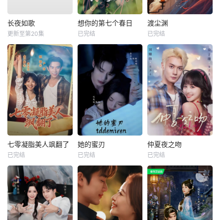
长夜如歌
想你的第七个春日
渡尘渊
更新至第20集
已完结
已完结
七零凝脂美人飒翻了
她的蜜刃
仲夏夜之吻
已完结
已完结
已完结